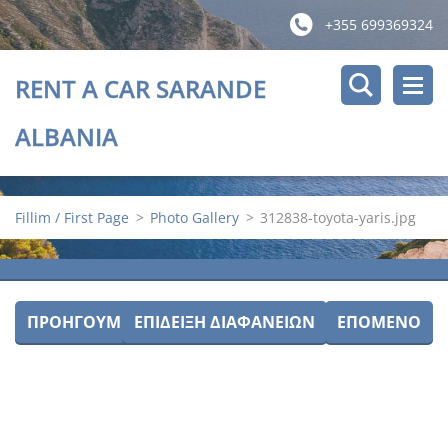
+355 699369324
RENT A CAR SARANDE
ALBANIA
Fillim / First Page
>
Photo Gallery
>
312838-toyota-yaris.jpg
ΠΡΟΗΓΟΎΜΕΝΟ
ΕΠΊΔΕΙΞΗ ΔΙΑΦΑΝΕΙΏΝ
ΕΠΌΜΕΝΟ